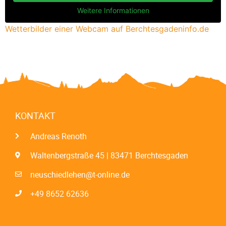
Weitere Informationen
Wetterbilder einer Webcam auf Berchtesgadeninfo.de
KONTAKT
Andreas Renoth
Waltenbergstraße 45 | 83471 Berchtesgaden
neuschiedlehen@t-online.de
+49 8652 62636